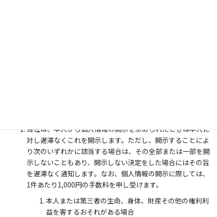
あって、その旨並びに共同して利用される個人情報の
項目、共同して利用する者の範囲、利用する者の利用
目的および当該個人情報の管理について責任を有する
者の氏名または名称について、あらかじめ本人に通知
し、または本人が容易に知り得る状態に置いた場合
６ 個人情報の開示
当社は、本人から個人情報の開示を求められたときは本人に
対し遅滞なくこれを開示します。ただし、開示することによ
り次のいずれかに該当する場合は、その全部または一部を開
示しないこともあり、開示しない決定をした場合にはその旨
を遅滞なく通知します。なお、個人情報の開示に際しては、
1件あたり1,000円の手数料を申し受けます。
本人または第三者の生命、身体、財産その他の権利利
益を害するおそれがある場合